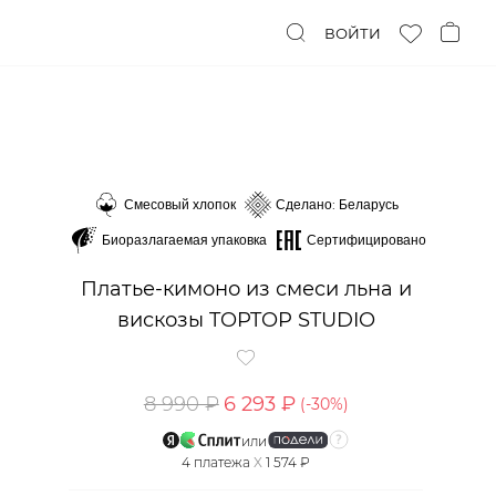
ВОЙТИ
Смесовый хлопок
Сделано: Беларусь
Биоразлагаемая упаковка
Сертифицировано
Платье-кимоно из смеси льна и
вискозы TOPTOP STUDIO
8 990 ₽
6 293 ₽
(-
30
%)
или
4
платежа
X
1 574 ₽