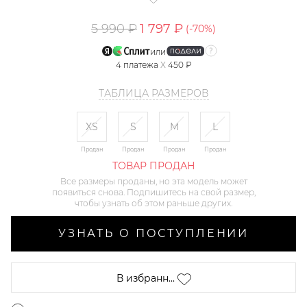
5 990 ₽
1 797 ₽
(-
70
%)
или
4
платежа
X
450 ₽
ТАБЛИЦА РАЗМЕРОВ
XS
S
M
L
Продан
Продан
Продан
Продан
ТОВАР ПРОДАН
Все размеры проданы, но эта модель может
появиться снова. Подпишитесь на свой размер,
чтобы узнать об этом раньше других.
УЗНАТЬ О ПОСТУПЛЕНИИ
В избранн...