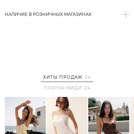
– Приталенный крой подчеркивает силуэт;
– Универсальная длина миди;
НАЛИЧИЕ В
РОЗНИЧНЫХ
МАГАЗИНАХ
– Высокий разрез обеспечивает удобство при ходьбе;
– В составе: 95% полиэстер, 5% спандекс – прочный,
износостойкий материал, который отлично сохраняет
форму и цвет;
– Произведено по индивидуальному заказу и под
контролем бренда: КНР.
Образ
ХИТЫ ПРОДАЖ
24
На Алёне размер XS, параметры 84/63/93, рост 179 см.
ПЛАТЬЯ-МИДИ
24