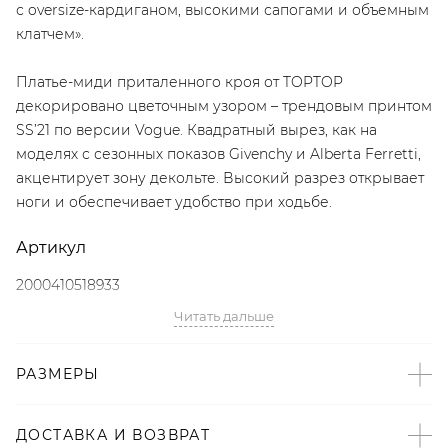
с oversize-кардиганом, высокими сапогами и объемным
клатчем».
Платье-миди приталенного кроя от TOPTOP
декорировано цветочным узором – трендовым принтом
SS’21 по версии Vogue. Квадратный вырез, как на
моделях с сезонных показов Givenchy и Alberta Ferretti,
акцентирует зону декольте. Высокий разрез открывает
ноги и обеспечивает удобство при ходьбе.
Артикул
2000410518933
Читать дальше
Детали
– Дизайн: Санкт-Петербург, Россия;
РАЗМЕРЫ
– Цветочный принт – тренд SS’21 по версии Vogue;
– Квадратный вырез – подиумный тренд SS’21 с показов
ДОСТАВКА И ВОЗВРАТ
Givenchy и Alberta Ferretti;