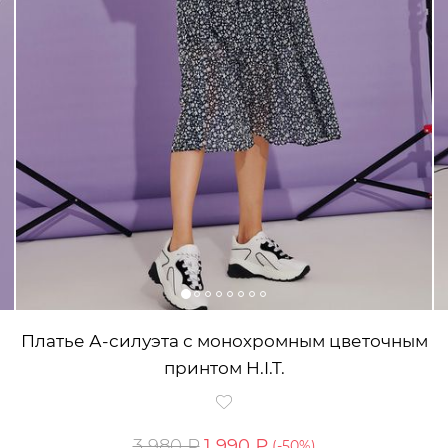
Платье А-силуэта с монохромным цветочным
принтом H.I.T.
3 980 ₽
1 990 ₽
(-
50
%)