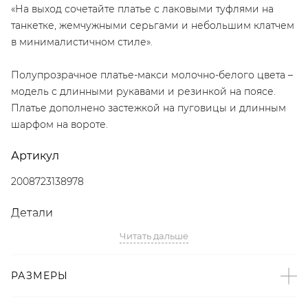
«На выход сочетайте платье с лаковыми туфлями на
танкетке, жемчужными серьгами и небольшим клатчем
в минималистичном стиле».
Полупрозрачное платье-макси молочно-белого цвета –
модель с длинными рукавами и резинкой на поясе.
Платье дополнено застежкой на пуговицы и длинным
шарфом на вороте.
Артикул
2008723138978
Детали
Читать дальше
– Дизайн: Санкт-Петербург, Россия;
– Прозрачные ткани – тренд SS’25 по версии The
Blueprint;
РАЗМЕРЫ
– Молочно-белый цвет;
– Свободный крой с резинкой на поясе;