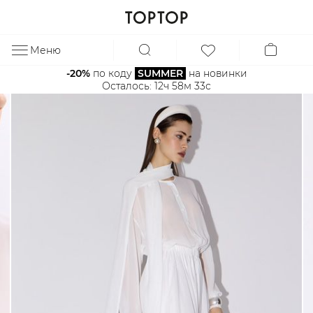
Меню
ЗА
-20%
 по коду 
SUMMER
 на новинки
Осталось: 
12ч 58м 33с