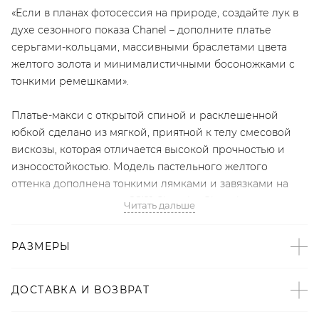
«Если в планах фотосессия на природе, создайте лук в
духе сезонного показа Chanel – дополните платье
серьгами-кольцами, массивными браслетами цвета
желтого золота и минималистичными босоножками с
тонкими ремешками».
Платье-макси с открытой спиной и расклешенной
юбкой сделано из мягкой, приятной к телу смесовой
вискозы, которая отличается высокой прочностью и
износостойкостью. Модель пастельного желтого
оттенка дополнена тонкими лямками и завязками на
плечах в духе показов SS’21 Chanel и Givenchy.
Читать дальше
РАЗМЕРЫ
Артикул
2000984074392
ДОСТАВКА И ВОЗВРАТ
Детали