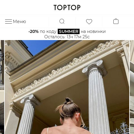
Меню
ЗА
-20%
 по коду 
SUMMER
 на новинки
Осталось: 
13ч 17м 25с