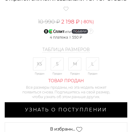
10 990 ₽
2 198 ₽
(-
80
%)
или
4
платежа
X
550 ₽
ТАБЛИЦА РАЗМЕРОВ
XS
S
M
L
Продан
Продан
Продан
Продан
ТОВАР ПРОДАН
Все размеры проданы, но эта модель может
появиться снова. Подпишитесь на свой размер,
чтобы узнать об этом раньше других.
УЗНАТЬ О ПОСТУПЛЕНИИ
В избранн...