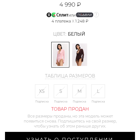
4 990 ₽
или
4
платежа
X
1 248 ₽
ЦВЕТ:
БЕЛЫЙ
ТАБЛИЦА РАЗМЕРОВ
XS
S
M
L
Подписка
Подписка
Подписка
Подписка
ТОВАР ПРОДАН
Все размеры проданы, но эта модель может
появиться снова. Подпишитесь на свой размер,
чтобы узнать об этом раньше других.
УЗНАТЬ О ПОСТУПЛЕНИИ