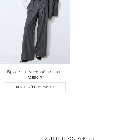
Брюки из смесовой вискозы
TOPTOP STUDIO
12 590 ₽
БЫСТРЫЙ ПРОСМОТР
ХИТЫ ПРОДАЖ
24