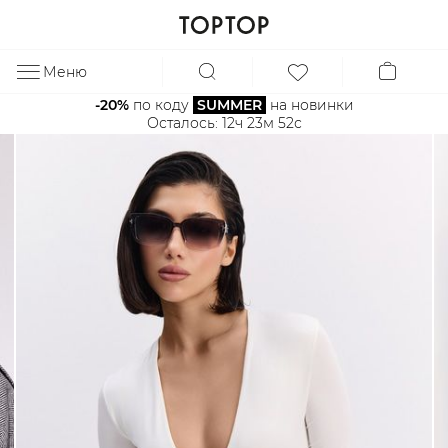
Меню
ЗА
-20%
 по коду 
SUMMER
 на новинки
Осталось: 
12ч 23м 52с