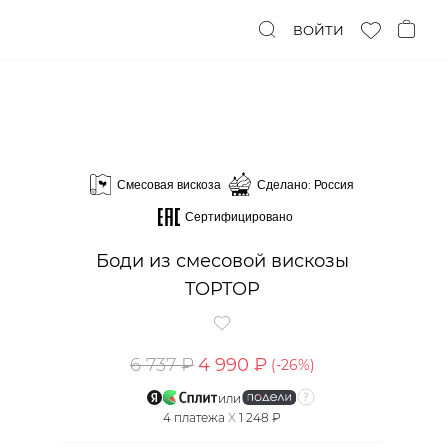
ВОЙТИ
Смесовая вискоза
Сделано: Россия
Сертифицировано
Боди из смесовой вискозы
TOPTOP
6 737 ₽
4 990 ₽
(-
26
%)
или
4
платежа
X
1 248 ₽