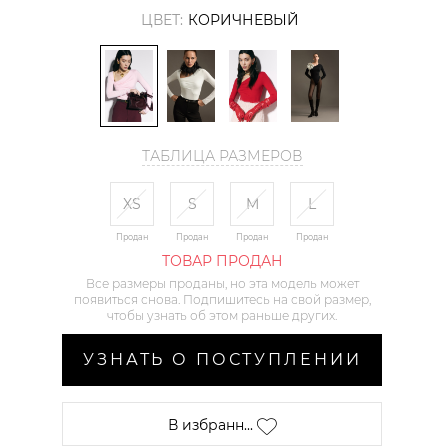
ЦВЕТ:
КОРИЧНЕВЫЙ
ТАБЛИЦА РАЗМЕРОВ
XS
S
M
L
Продан
Продан
Продан
Продан
ТОВАР ПРОДАН
Все размеры проданы, но эта модель может
появиться снова. Подпишитесь на свой размер,
чтобы узнать об этом раньше других.
УЗНАТЬ О ПОСТУПЛЕНИИ
В избранн...