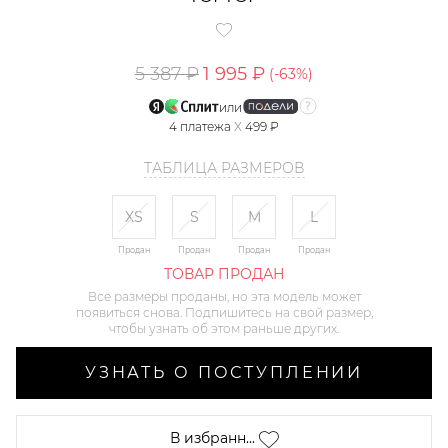
5 387 ₽
1 995 ₽
(-
63
%)
или
4
платежа
X
499 ₽
ТАБЛИЦА РАЗМЕРОВ
XS
S
M
L
Продан
Продан
Продан
Продан
ТОВАР ПРОДАН
Все размеры проданы, но эта модель может
появиться снова. Подпишитесь на свой размер,
чтобы узнать об этом раньше других.
УЗНАТЬ О ПОСТУПЛЕНИИ
В избранн...