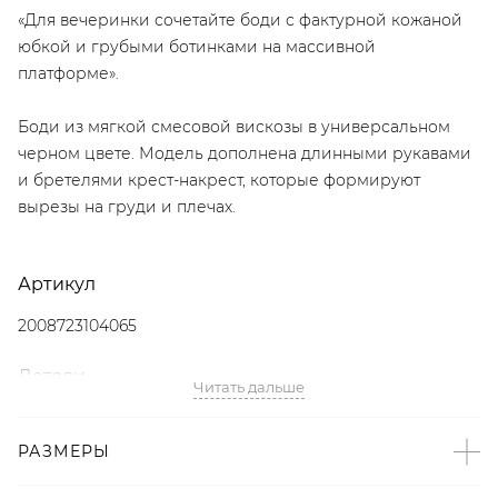
«Для вечеринки сочетайте боди с фактурной кожаной
юбкой и грубыми ботинками на массивной
платформе».
Боди из мягкой смесовой вискозы в универсальном
черном цвете. Модель дополнена длинными рукавами
и бретелями крест-накрест, которые формируют
вырезы на груди и плечах.
Артикул
2008723104065
Детали
Читать дальше
– Произведено по индивидуальному заказу и под
контролем бренда: Россия;
РАЗМЕРЫ
– Дизайн: Санкт-Петербург, Россия;