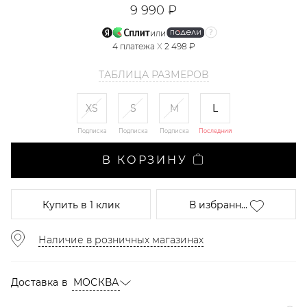
9 990 ₽
или
4
платежа
X
2 498 ₽
ТАБЛИЦА РАЗМЕРОВ
XS
S
M
L
Подписка
Подписка
Подписка
Последний
В КОРЗИНУ
Купить
в 1 клик
В избранн...
Наличие в розничных магазинах
Доставка в
МОСКВА