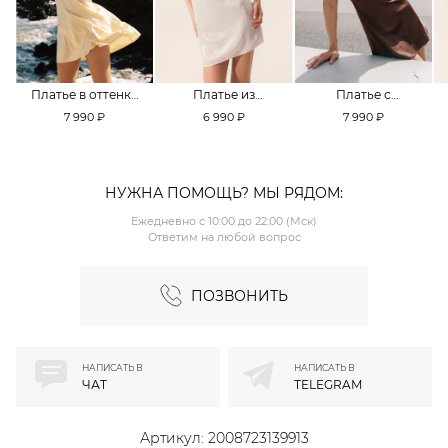
Платье в оттенке
Платье из
Платье с
Pale Banana
смесовой вискозы
кружевной
7 990 ₽
6 990 ₽
7 990 ₽
TOPTOP
TOPTOP
отделкой TOPTOP
НУЖНА ПОМОЩЬ? МЫ РЯДОМ:
Ежедневно с 10:00 до 22:00 (Мск)
Ответим на любой вопрос
ПОЗВОНИТЬ
НАПИСАТЬ В
НАПИСАТЬ В
ЧАТ
TELEGRAM
Артикул:
2008723139913