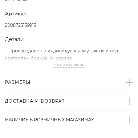
Артикул
2008723139913
Детали
– Произведено по индивидуальному заказу и под
контролем бренда: Киргизия;
Читать дальше
– Дизайн: Санкт-Петербург, Россия;
– Коричневый цвет;
– Приталенный крой;
РАЗМЕРЫ
– Застежка с крючками;
– Мягкая подкладка;
ДОСТАВКА И ВОЗВРАТ
– В составе: 75% полиэстер, 22% вискоза, 3% эластан –
прочный, износостойкий материал, который хорошо
сохраняет форму и цвет.
НАЛИЧИЕ В
РОЗНИЧНЫХ
МАГАЗИНАХ
Образ