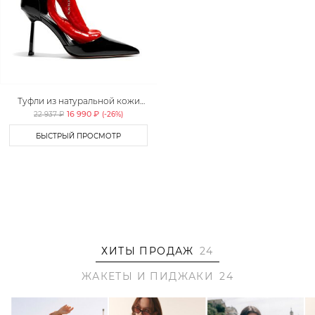
Туфли из натуральной кожи
Lera Nena
16 990 ₽
22 937 ₽
(-
26
%)
БЫСТРЫЙ ПРОСМОТР
ХИТЫ ПРОДАЖ
24
ЖАКЕТЫ И ПИДЖАКИ
24