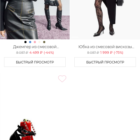
Джемпер из смесовой
Юбка из смесовой вискозы
вискозы TOPTOP
TOPTOP
4 499 ₽
1 999 ₽
8 087 ₽
(-
44
%)
8 087 ₽
(-
75
%)
БЫСТРЫЙ ПРОСМОТР
БЫСТРЫЙ ПРОСМОТР