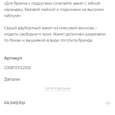
«Для бранча с подругами сочетайте жакет с юбкой-
карандаш, базовой майкой и лодочками на высоком
каблуке».
Серый двубортный жакет из смесовой вискозы –
модель свободного кроя. Жакет дополнен разрезами
по бокам и вышивкой в виде логотипа бренда.
Артикул
2008723122502
Детали
Читать дальше
– Произведено по индивидуальному заказу и под
контролем бренда: Киргизия;
– Дизайн: Санкт-Петербург, Россия;
РАЗМЕРЫ
– Свободный двубортный крой;
– Серый цвет;