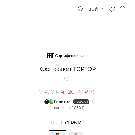
ВОЙТИ
Сертифицировано
Кроп-жакет TOPTOP
7 490 ₽
4 120 ₽
(-
45
%)
или
4
платежа
X
1 030 ₽
ЦВЕТ:
СЕРЫЙ