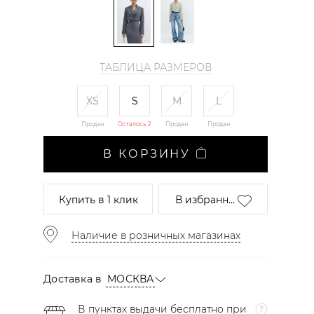
ТАБЛИЦА РАЗМЕРОВ
XS
S
M
L
Продан
Осталось 2
Продан
Продан
В КОРЗИНУ
Купить
в 1 клик
В избранн...
Наличие в розничных магазинах
Доставка в
МОСКВА
В пунктах выдачи бесплатно при