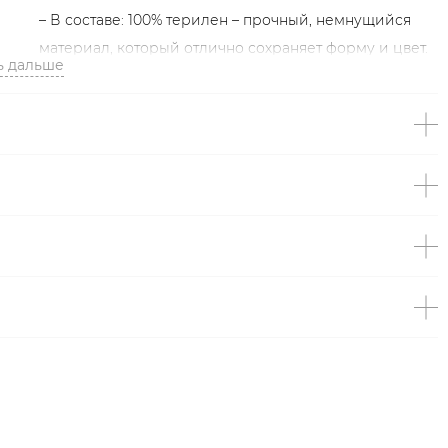
– В составе: 100% терилен – прочный, немнущийся
материал, который отлично сохраняет форму и цвет.
ь дальше
Образ
На Ульяне размер S, параметры 79/61/88, рост 172 см.
Образ дополнен
ПЛАТЬЕ НА ТОНКИХ БРЕТЕЛЯХ
TOPTOP
,
БОТИНКИ ИЗ МИКРОФИБРЫ LERA NENA
UNREAL