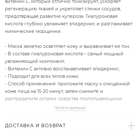
витамин С, который отлично тонизирует, ускоряет
регенерацию тканей и укрепляет стенки сосудов,
предотвращая развитие купероза. Гиалуроновая
кислота глубоко увлажняет эпидермис и разглаживает
мимические морщинки.
- Маска заметно осветляет кожу и выравнивает ее тон;
- В составе гиалуроновая кислота – самый мощный
увлажняющий компонент;
- Витамин С активно восстанавливает эпидермис;
- Подходит для всех типов кожи;
- Способ применения: приложите маску к очищенной
коже лица на 15-20 минут, затем снимите и
распределите остатки средства похлопывающими
движениями до полного впитывания.
Читать дальше
Village 11 Factory – полностью экологичный молодой
ДОСТАВКА И ВОЗВРАТ
корейский бренд. Его косметика подходит для всех
типов кожи и содержит растительные экстракты редких