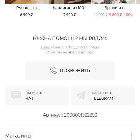
Рубашка с
Кардиган из 100%
Брюки из
принтом «клетка»
хлопка TOPTOP
смесового хлопка
8 990 ₽
7 990 ₽
9 899 ₽
10 990 ₽
(-
10
%)
TOPTOP
TOPTOP
НУЖНА ПОМОЩЬ? МЫ РЯДОМ:
Ежедневно с 10:00 до 22:00 (Мск)
Ответим на любой вопрос
ПОЗВОНИТЬ
НАПИСАТЬ В
НАПИСАТЬ В
ЧАТ
TELEGRAM
Артикул:
2000001322253
Магазины