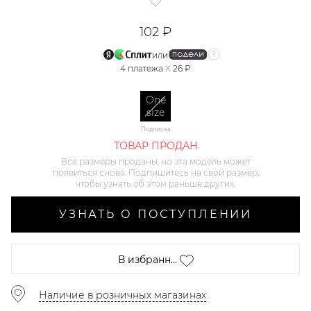
102 ₽
или
4
платежа
X
26 ₽
One
size
Подписка
ТОВАР ПРОДАН
Все размеры проданы, но эта модель может
появиться снова. Подпишитесь на свой размер,
чтобы узнать об этом раньше других.
УЗНАТЬ О ПОСТУПЛЕНИИ
В избранн...
Наличие в розничных магазинах