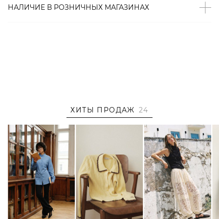
растений, которые эффективно восстанавливают
НАЛИЧИЕ В
РОЗНИЧНЫХ
МАГАЗИНАХ
эпидермис.
Артикул
2000001322253
ХИТЫ ПРОДАЖ
24