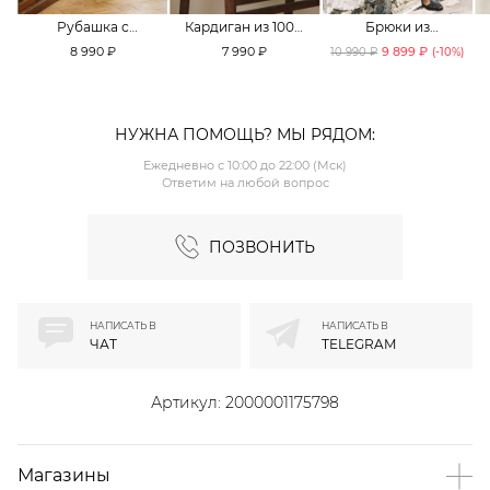
Рубашка с
Кардиган из 100%
Брюки из
принтом «клетка»
хлопка TOPTOP
смесового хлопка
8 990 ₽
7 990 ₽
9 899 ₽
10 990 ₽
(-
10
%)
TOPTOP
TOPTOP
НУЖНА ПОМОЩЬ? МЫ РЯДОМ:
Ежедневно с 10:00 до 22:00 (Мск)
Ответим на любой вопрос
ПОЗВОНИТЬ
НАПИСАТЬ В
НАПИСАТЬ В
ЧАТ
TELEGRAM
Артикул:
2000001175798
Магазины