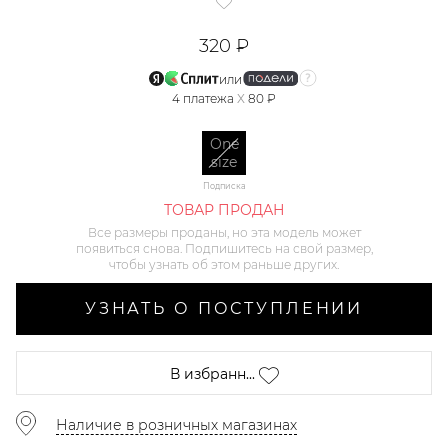
320 ₽
или
4
платежа
X
80 ₽
One
size
Подписка
ТОВАР ПРОДАН
Все размеры проданы, но эта модель может
появиться снова. Подпишитесь на свой размер,
чтобы узнать об этом раньше других.
УЗНАТЬ О ПОСТУПЛЕНИИ
В избранн...
Наличие в розничных магазинах