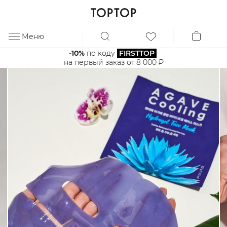
Меню
ЗА
-10%
 по коду 
FIRSTTOP
на первый заказ от 8 000 ₽