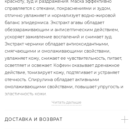
красноту, зуд и раздражения. Маска эффективно
справляется с отеками, покраснениями и зудом,
отлично увлажняет и нормализует водно-жировой
баланс эпидермиса. Экстракт агавы обладает
обеззараживающим и антисептическим действием,
ускоряет заживление воспалений и снимает зуд.
Экстракт черники обладает антиоксидантными,
смягчающими и омолаживающими свойствами,
увлажняет кожу, снижает ее чувствительность, питает,
осветляет и освежает. Кофеин оказывает дренажное
действие, тонизирует кожу, подтягивает и устраняет
отечность. Спирулина обладает активными
омолаживающими свойствами, повышает упругость и
эластичность кожи.
Читать дальше
- Маска состоит из двух частей — для верхней и нижней
половины лица;
ДОСТАВКА И ВОЗВРАТ
- Сделано в Корее с помощью инновационных
технологий;