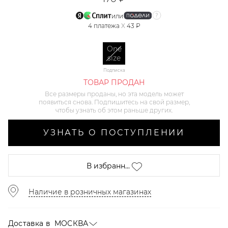
или
4
платежа
X
43 ₽
One
size
Подписка
ТОВАР ПРОДАН
Все размеры проданы, но эта модель может
появиться снова. Подпишитесь на свой размер,
чтобы узнать об этом раньше других.
УЗНАТЬ О ПОСТУПЛЕНИИ
В избранн...
Наличие в розничных магазинах
Доставка в
МОСКВА