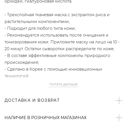
орхидеи, гиалуроновая кислота.
- Трехслойная тканевая маска с экстрактом риса и
растительными компонентами;
- Подходит для любого типа кожи;
- Рекомендуется использовать после очищения и
тонизирования кожи. Приложите маску на лицо на 10 -
20 минут. Остатки сыворотки распределите по коже;
- В составе эффективные компоненты природного
происхождения;
- Сделано в Корее с помощью инновационных
технологий.
Читать дальше
Innisfree – корейский бренд уходовой косметики,
основанный в 2000 году. Марка создает средства на
ДОСТАВКА И ВОЗВРАТ
основе компонентов природного происхождения
Артикул
НАЛИЧИЕ В
РОЗНИЧНЫХ
МАГАЗИНАХ
2000001083710