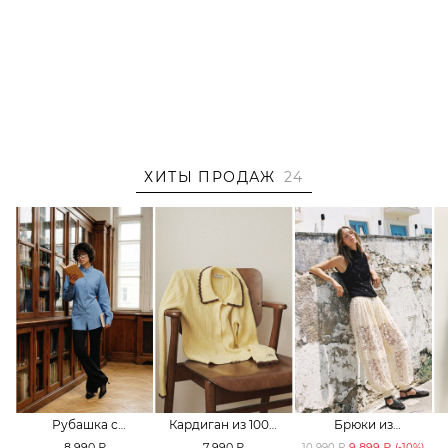
ХИТЫ ПРОДАЖ
24
Рубашка с
Кардиган из 100%
Брюки из
принтом «клетка»
хлопка TOPTOP
смесового хлопка
8 990 ₽
7 990 ₽
9 899 ₽
10 990 ₽
(-
10
%)