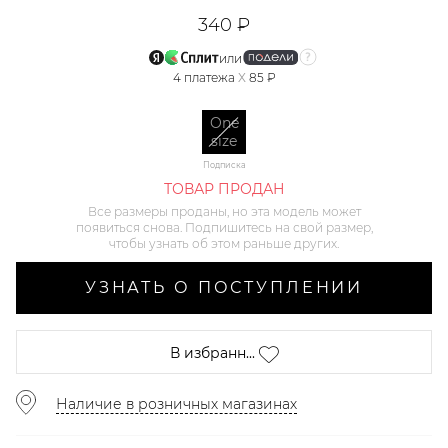
340 ₽
или
4
платежа
X
85 ₽
One
size
Подписка
ТОВАР ПРОДАН
Все размеры проданы, но эта модель может
появиться снова. Подпишитесь на свой размер,
чтобы узнать об этом раньше других.
УЗНАТЬ О ПОСТУПЛЕНИИ
В избранн...
Наличие в розничных магазинах