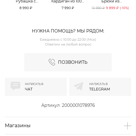
Рубашка с
Кардиган из 100%
Брюки из
принтом «клетка»
хлопка TOPTOP
смесового хлопка
8 990 ₽
7 990 ₽
9 899 ₽
10 990 ₽
(-
10
%)
TOPTOP
TOPTOP
НУЖНА ПОМОЩЬ? МЫ РЯДОМ:
Ежедневно с 10:00 до 22:00 (Мск)
Ответим на любой вопрос
ПОЗВОНИТЬ
НАПИСАТЬ В
НАПИСАТЬ В
ЧАТ
TELEGRAM
Артикул:
2000001078976
Магазины