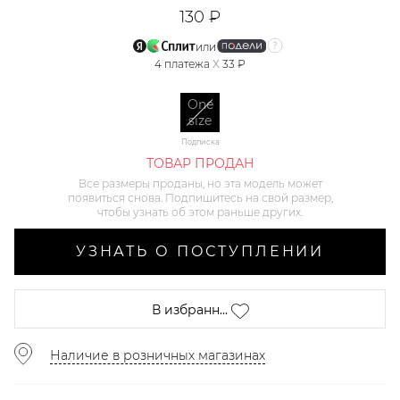
130 ₽
или
4
платежа
X
33 ₽
One
size
Подписка
ТОВАР ПРОДАН
Все размеры проданы, но эта модель может
появиться снова. Подпишитесь на свой размер,
чтобы узнать об этом раньше других.
УЗНАТЬ О ПОСТУПЛЕНИИ
В избранн...
Наличие в розничных магазинах