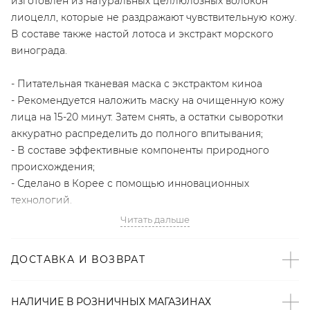
изготовлен из натуральных целлюлозных волокон
лиоцелл, которые не раздражают чувствительную кожу.
В составе также настой лотоса и экстракт морского
винограда.
- Питательная тканевая маска с экстрактом киноа
- Рекомендуется наложить маску на очищенную кожу
лица на 15-20 минут. Затем снять, а остатки сыворотки
аккуратно распределить до полного впитывания;
- В составе эффективные компоненты природного
происхождения;
- Сделано в Корее с помощью инновационных
технологий.
Читать дальше
A'PIEU - корейский бренд косметики, который уже 10
лет создает базовый уход для молодой кожи.
ДОСТАВКА И ВОЗВРАТ
Артикул
НАЛИЧИЕ В
РОЗНИЧНЫХ
МАГАЗИНАХ
2000001078709