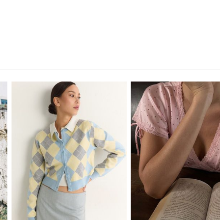
XS
S
M
L
XS
S
M
L