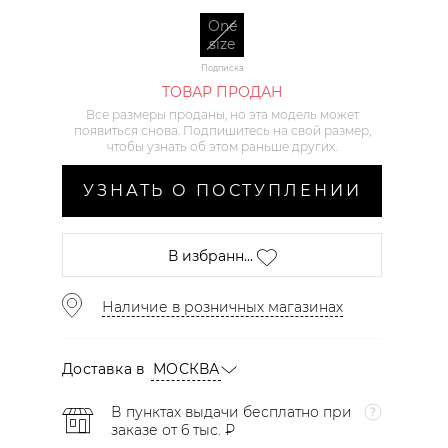
One
size
Подписка
ТОВАР ПРОДАН
Все размеры проданы, но эта модель может
появиться снова. Подпишитесь на свой размер,
чтобы узнать об этом раньше других.
УЗНАТЬ О ПОСТУПЛЕНИИ
В избранн...
Наличие в розничных магазинах
Доставка в
МОСКВА
В пунктах выдачи бесплатно при
заказе от 6 тыс. ₽