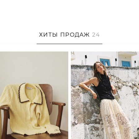
ХИТЫ ПРОДАЖ
24
XS/S
M/L
XS
S
M
L