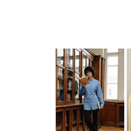
XS
S
M
L