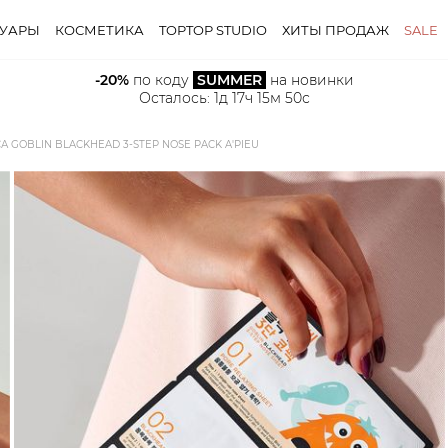
СУАРЫ
КОСМЕТИКА
TOPTOP STUDIO
ХИТЫ ПРОДАЖ
SALE
-20%
 по коду 
SUMMER
 на новинки
Осталось: 
1д 17ч 15м 49с
GOBLIN BLACKHEAD 3-STEP NOSE PACK A'PIEU