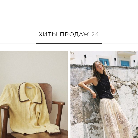
ХИТЫ ПРОДАЖ
24
XS/S
M/L
XS
S
M
L