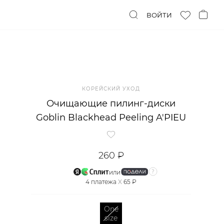
ВОЙТИ
КОРЕЙСКИЙ УХОД
Очищающие пилинг-диски
Goblin Blackhead Peeling A'PIEU
260 ₽
или
4
платежа
X
65 ₽
One
size