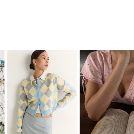
XS
S
M
L
XS
S
M
L