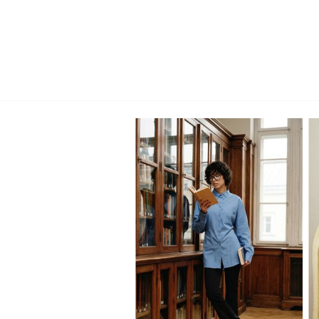
XS
S
M
L