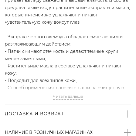
придает взгляду свежесть и выразительность. В состав
средства также входят растительные экстракты и масла,
которые интенсивно увлажняют и питают
чувствительную кожу вокруг глаз.
- Экстракт черного жемчуга обладает смягчающим и
разглаживающим действием;
- Патчи снимают отечность и делают темные круги
менее заметными;
- Растительные масла в составе увлажняют и питают
кожу;
- Подходит для всех типов кожи;
- Способ применения: нанесите патчи на очищенную
область нижнего века, оставьте на 30 минут, затем
Читать дальше
снимите и распределите остатки эссенции
похлопывающими движениями.
ДОСТАВКА И ВОЗВРАТ
La Miso – корейский косметический бренд, который
создает эффективные средства по уходу за лицом,
НАЛИЧИЕ В
РОЗНИЧНЫХ
МАГАЗИНАХ