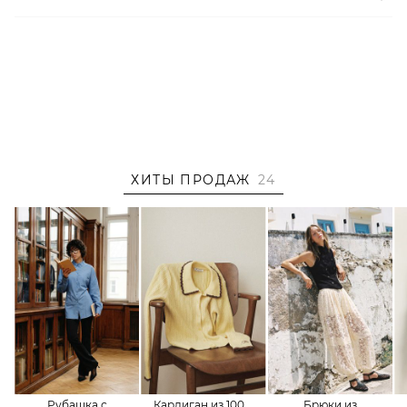
телом и волосами. Собственные научные и
исследовательские центры, расположенные в Корее,
Японии и Германии, разрабатывают уникальные
формулы, которые помогают коже оставаться молодой
и здоровой.
Артикул
2000001322512
ХИТЫ ПРОДАЖ
24
Рубашка с
Кардиган из 100%
Брюки из