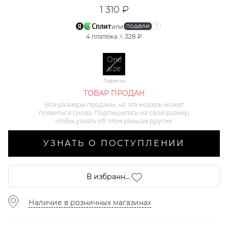
1 310 ₽
или
4
платежа
X
328 ₽
One
size
Подписка
ТОВАР ПРОДАН
Все размеры проданы, но эта модель может
появиться снова. Подпишитесь на свой размер,
чтобы узнать об этом раньше других.
УЗНАТЬ О ПОСТУПЛЕНИИ
В избранн...
Наличие в розничных магазинах