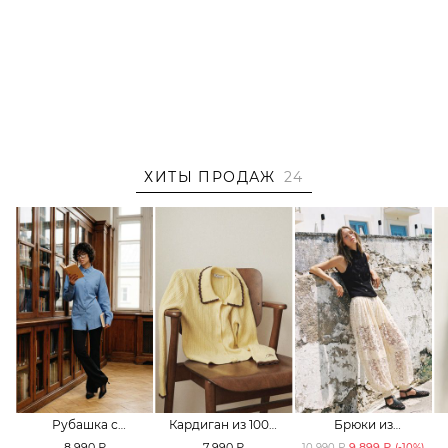
ХИТЫ ПРОДАЖ
24
Рубашка с
Кардиган из 100%
Брюки из
принтом «клетка»
хлопка TOPTOP
смесового хлопка
8 990 ₽
7 990 ₽
9 899 ₽
10 990 ₽
(-
10
%)