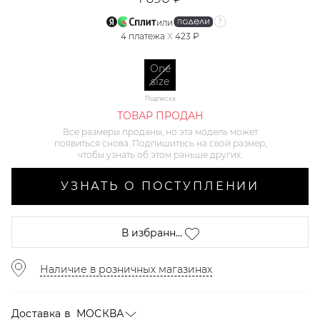
или
4
платежа
X
423 ₽
One
size
Подписка
ТОВАР ПРОДАН
Все размеры проданы, но эта модель может
появиться снова. Подпишитесь на свой размер,
чтобы узнать об этом раньше других.
УЗНАТЬ О ПОСТУПЛЕНИИ
В избранн...
Наличие в розничных магазинах
Доставка в
МОСКВА