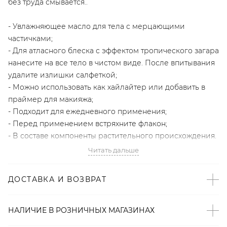
без труда смывается..
- Увлажняющее масло для тела с мерцающими
частичками;
- Для атласного блеска с эффектом тропического загара
нанесите на все тело в чистом виде. После впитывания
удалите излишки салфеткой;
- Можно использовать как хайлайтер или добавить в
праймер для макияжа;
- Подходит для ежедневного применения;
- Перед применением встряхните флакон;
- В составе компоненты растительного происхождения.
Читать дальше
RICHE — российский бренд натуральной косметики,
завоевавший популярность у топ-блогеров, звезд и it
ДОСТАВКА И ВОЗВРАТ
girls.
Артикул
НАЛИЧИЕ В
РОЗНИЧНЫХ
МАГАЗИНАХ
2000001110867