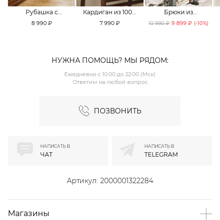
Рубашка с
Кардиган из 100%
Брюки из
принтом «клетка»
хлопка TOPTOP
смесового хлопка
8 990 ₽
7 990 ₽
9 899 ₽
10 990 ₽
(-
10
%)
TOPTOP
TOPTOP
НУЖНА ПОМОЩЬ? МЫ РЯДОМ:
Ежедневно с 10:00 до 22:00 (Мск)
Ответим на любой вопрос
ПОЗВОНИТЬ
НАПИСАТЬ В
НАПИСАТЬ В
ЧАТ
TELEGRAM
Артикул:
2000001322284
Магазины