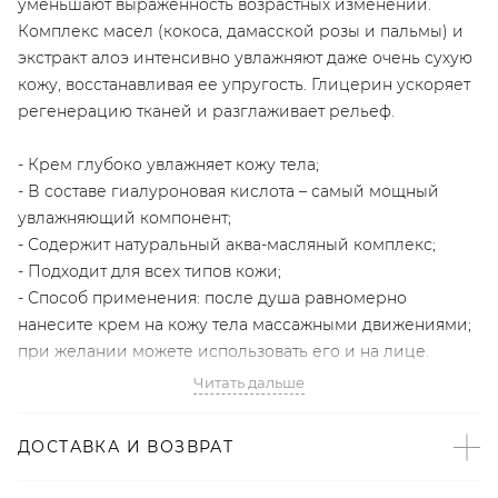
уменьшают выраженность возрастных изменений.
Комплекс масел (кокоса, дамасской розы и пальмы) и
экстракт алоэ интенсивно увлажняют даже очень сухую
кожу, восстанавливая ее упругость. Глицерин ускоряет
регенерацию тканей и разглаживает рельеф.
- Крем глубоко увлажняет кожу тела;
- В составе гиалуроновая кислота – самый мощный
увлажняющий компонент;
- Содержит натуральный аква-масляный комплекс;
- Подходит для всех типов кожи;
- Способ применения: после душа равномерно
нанесите крем на кожу тела массажными движениями;
при желании можете использовать его и на лице.
Читать дальше
Village 11 Factory – полностью экологичный молодой
корейский бренд. Его косметика подходит для всех
ДОСТАВКА И ВОЗВРАТ
типов кожи и содержит растительные экстракты редких
растений, которые эффективно восстанавливают