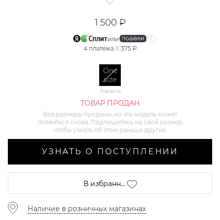
1 500 ₽
или
4
платежа
X
375 ₽
One
size
Подписка
ТОВАР ПРОДАН
Все размеры проданы, но эта модель может
появиться снова. Подпишитесь на свой размер,
чтобы узнать об этом раньше других.
УЗНАТЬ О ПОСТУПЛЕНИИ
В избранн...
Наличие в розничных магазинах