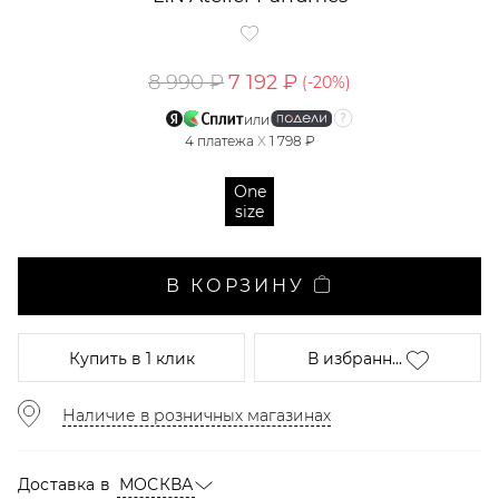
8 990 ₽
7 192 ₽
(-
20
%)
или
4
платежа
X
1 798 ₽
One
size
В КОРЗИНУ
Купить
в 1 клик
В избранн...
Наличие в розничных магазинах
Доставка в
МОСКВА