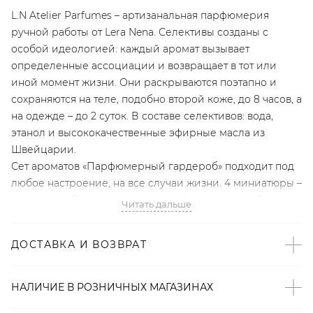
L.N Atelier Parfumes – артизанальная парфюмерия
ручной работы от Lera Nena. Селективы созданы с
особой идеологией: каждый аромат вызывает
определенные ассоциации и возвращает в тот или
иной момент жизни. Они раскрываются поэтапно и
сохраняются на теле, подобно второй коже, до 8 часов, а
на одежде – до 2 суток. В составе селективов: вода,
этанол и высококачественные эфирные масла из
Швейцарии.
Сет ароматов «Парфюмерный гардероб» подходит под
любое настроение, на все случаи жизни. 4 миниатюры –
настоящие бестселлеры из нашей коллекции. Они
Читать дальше
могут использоваться самостоятельно, а также
идеально дополняют друг друга и могут смешиваться,
ДОСТАВКА И ВОЗВРАТ
позволяя вам создать свой уникальный аромат и
почувствовать себя парфюмером.
НАЛИЧИЕ В
РОЗНИЧНЫХ
МАГАЗИНАХ
Late Checkout, объем 10 мл