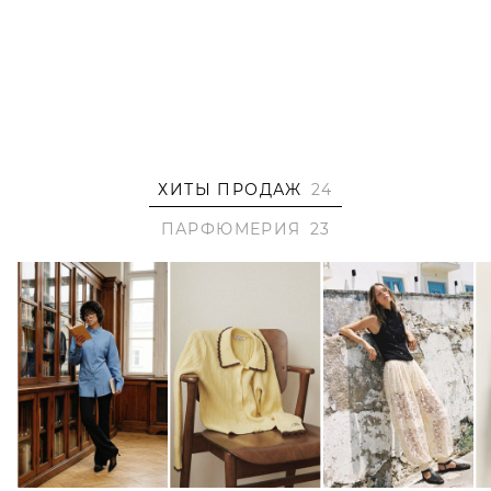
Верхние ноты: зеленый перец
Ноты сердца: плющ, кориандр, корень ириса
Базовые ноты: ветивер, порох, белый мускус и дым
Chalet, объем 10 мл
Верхние ноты: жженая карамель, сладкий перец,
апельсиновый цвет, гваяк
ХИТЫ ПРОДАЖ
24
Ноты сердца: каштан, бальзамик, уд, можжевельник
Базовые ноты: ваниль, перуанский бальзам, кашмеран
ПАРФЮМЕРИЯ
23
Drama Queen, объем 10 мл
Верхние ноты: мандарин, бергамот и грейпфрут
Ноты сердца: цветок апельсина, малина и черная
смородина
базовые ноты: взбитые сливки, маршмеллоу, мускус и
амбретта
Сry-baby, объем 10 мл
Верхние ноты: красные ягоды