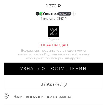
1 370 ₽
или
4
платежа
X
343 ₽
One
size
Подписка
ТОВАР ПРОДАН
Все размеры проданы, но эта модель может
появиться снова. Подпишитесь на свой размер,
чтобы узнать об этом раньше других.
УЗНАТЬ О ПОСТУПЛЕНИИ
В избранн...
Наличие в розничных магазинах