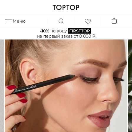
Меню
ЗА
-10%
 по коду 
FIRSTTOP
на первый заказ от 8 000 ₽