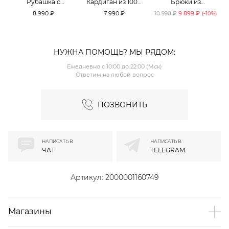
Рубашка с
Кардиган из 100%
Брюки из
принтом «клетка»
хлопка TOPTOP
смесового хлопка
8 990 ₽
7 990 ₽
9 899 ₽
10 990 ₽
(-
10
%)
TOPTOP
TOPTOP
НУЖНА ПОМОЩЬ? МЫ РЯДОМ:
Ежедневно с 10:00 до 22:00 (Мск)
Ответим на любой вопрос
ПОЗВОНИТЬ
НАПИСАТЬ В
НАПИСАТЬ В
ЧАТ
TELEGRAM
Артикул:
2000001160749
Магазины