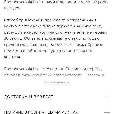
Romanovamakeup с тенями и дополните макияж яркой
помадой.
Способ применения: прокрасьте межресничный
контур, а затем нанесите на верхнее и нижнее веко,
растушуйте кисточкой или спонжем в течение первых
30 секунд. Обязательно смывайте с век с помощью
средства для снятия водостойкого макияжа. Хранить
при комнатной температуре в плотно закрытом
колпачке.
Romanovamakeup — это первый Российский бренд
декоративной косметики, автор которого — звездный
визажист Ольга Романова. «Каждая девушка должна
Читать дальше
иметь возможность сделать себя красивой за
считанные минуты без особых усилий» — именно это
ДОСТАВКА И ВОЗВРАТ
желание подтолкнуло Романову создать декоративную
косметику, которая не уступает по качеству ведущим
профессиональным маркам, а главное — удобна и
НАЛИЧИЕ В
РОЗНИЧНЫХ
МАГАЗИНАХ