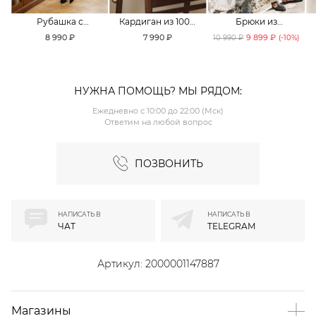
Рубашка с
Кардиган из 100%
Брюки из
принтом «клетка»
хлопка TOPTOP
смесового хлопка
8 990 ₽
7 990 ₽
9 899 ₽
10 990 ₽
(-
10
%)
TOPTOP
TOPTOP
НУЖНА ПОМОЩЬ? МЫ РЯДОМ:
Ежедневно с 10:00 до 22:00 (Мск)
Ответим на любой вопрос
ПОЗВОНИТЬ
НАПИСАТЬ В
НАПИСАТЬ В
ЧАТ
TELEGRAM
Артикул:
2000001147887
Магазины