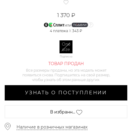
1 370 ₽
или
4
платежа
X
343 ₽
One
size
Подписка
ТОВАР ПРОДАН
Все размеры проданы, но эта модель может
появиться снова. Подпишитесь на свой размер,
чтобы узнать об этом раньше других.
УЗНАТЬ О ПОСТУПЛЕНИИ
В избранн...
Наличие в розничных магазинах