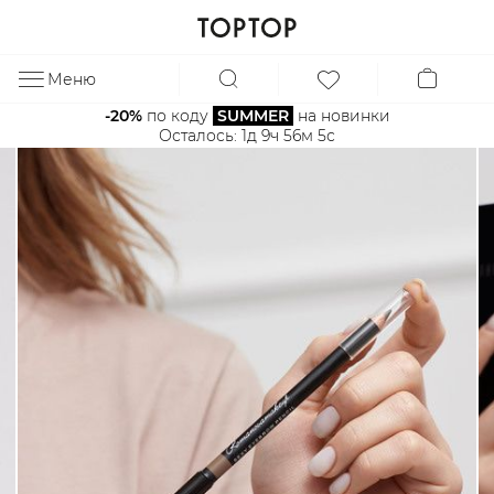
Меню
ЗА
-20%
 по коду 
SUMMER
 на новинки
Осталось: 
1д 9ч 56м 5с