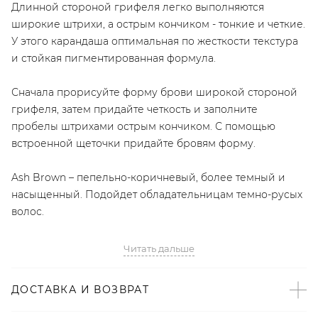
Длинной стороной грифеля легко выполняются
широкие штрихи, а острым кончиком - тонкие и четкие.
У этого карандаша оптимальная по жесткости текстура
и стойкая пигментированная формула.
Сначала прорисуйте форму брови широкой стороной
грифеля, затем придайте четкость и заполните
пробелы штрихами острым кончиком. С помощью
встроенной щеточки придайте бровям форму.
Ash Brown – пепельно-коричневый, более темный и
насыщенный. Подойдет обладательницам темно-русых
волос.
Romanovamakeup – это первый Российский бренд
Читать дальше
декоративной косметики, автор которого — звездный
визажист Ольга Романова. «Каждая девушка должна
ДОСТАВКА И ВОЗВРАТ
иметь возможность сделать себя красивой за
считанные минуты без особых усилий» — именно это