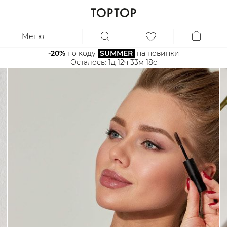
Меню
ЗА
-20%
 по коду 
SUMMER
 на новинки
Осталось: 
1д 12ч 33м 18с