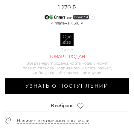
1 270 ₽
или
4
платежа
X
318 ₽
One
size
Подписка
ТОВАР ПРОДАН
Все размеры проданы, но эта модель может
появиться снова. Подпишитесь на свой размер,
чтобы узнать об этом раньше других.
УЗНАТЬ О ПОСТУПЛЕНИИ
В избранн...
Наличие в розничных магазинах