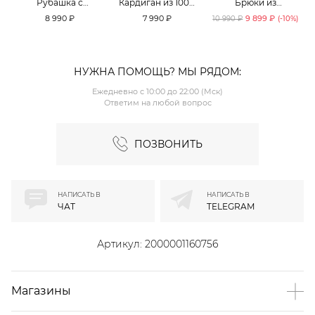
Рубашка с
Кардиган из 100%
Брюки из
принтом «клетка»
хлопка TOPTOP
смесового хлопка
8 990 ₽
7 990 ₽
9 899 ₽
10 990 ₽
(-
10
%)
TOPTOP
TOPTOP
НУЖНА ПОМОЩЬ? МЫ РЯДОМ:
Ежедневно с 10:00 до 22:00 (Мск)
Ответим на любой вопрос
ПОЗВОНИТЬ
НАПИСАТЬ В
НАПИСАТЬ В
ЧАТ
TELEGRAM
Артикул:
2000001160756
Магазины