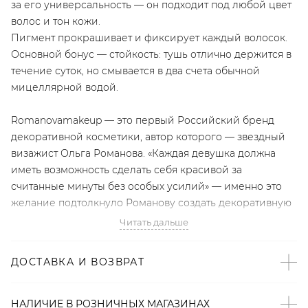
за его универсальность — он подходит под любой цвет
волос и тон кожи.
Пигмент прокрашивает и фиксирует каждый волосок.
Основной бонус — стойкость: тушь отлично держится в
течение суток, но смывается в два счета обычной
мицеллярной водой.
Romanovamakeup — это первый Российский бренд
декоративной косметики, автор которого — звездный
визажист Ольга Романова. «Каждая девушка должна
иметь возможность сделать себя красивой за
считанные минуты без особых усилий» — именно это
желание подтолкнуло Романову создать декоративную
косметику, которая не уступает по качеству ведущим
Читать дальше
профессиональным маркам, а главное — удобна и
проста в использовании. Новаторские формулы и
ДОСТАВКА И ВОЗВРАТ
узнаваемые фирменные оттенки делают каждый
продукт Romanovamakeup уникальным.
НАЛИЧИЕ В
РОЗНИЧНЫХ
МАГАЗИНАХ