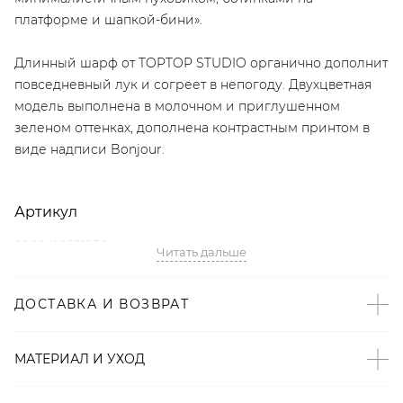
платформе и шапкой-бини».
Длинный шарф от TOPTOP STUDIO органично дополнит
повседневный лук и согреет в непогоду. Двухцветная
модель выполнена в молочном и приглушенном
зеленом оттенках, дополнена контрастным принтом в
виде надписи Bonjour.
Артикул
2000410521230
Читать дальше
Детали
ДОСТАВКА И ВОЗВРАТ
– Собственный бренд TOPTOP.RU;
– Дизайн: Санкт-Петербург, Россия;
МАТЕРИАЛ И УХОД
– Двухцветный аксессуар: молочный и зеленый оттенки;
– Контрастный принт-надпись Bonjour;