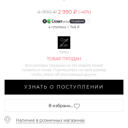
4 990 ₽
2 990 ₽
(-
40
%)
или
4
платежа
X
748 ₽
One
size
Продан
ТОВАР ПРОДАН
Все размеры проданы, но эта модель может
появиться снова. Подпишитесь на свой размер,
чтобы узнать об этом раньше других.
УЗНАТЬ О ПОСТУПЛЕНИИ
В избранн...
Наличие в розничных магазинах