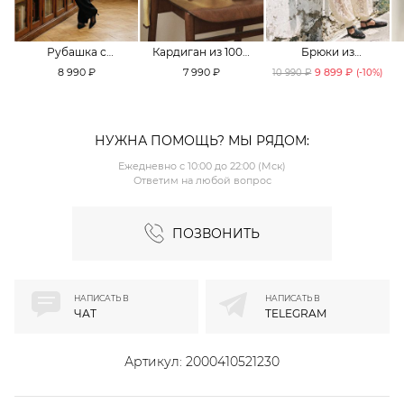
Рубашка с
Кардиган из 100%
Брюки из
принтом «клетка»
хлопка TOPTOP
смесового хлопка
8 990 ₽
7 990 ₽
9 899 ₽
10 990 ₽
(-
10
%)
TOPTOP
TOPTOP
НУЖНА ПОМОЩЬ? МЫ РЯДОМ:
Ежедневно с 10:00 до 22:00 (Мск)
Ответим на любой вопрос
ПОЗВОНИТЬ
НАПИСАТЬ В
НАПИСАТЬ В
ЧАТ
TELEGRAM
Артикул:
2000410521230