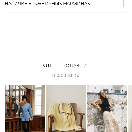
– В составе: 65% акрил, 35% нейлон – легкий, прочный,
НАЛИЧИЕ В
РОЗНИЧНЫХ
МАГАЗИНАХ
износостойкий материал, который не деформируется и
не теряет цвет при длительной носке;
– Производство: КНР.
ХИТЫ ПРОДАЖ
24
ШАРФЫ
14