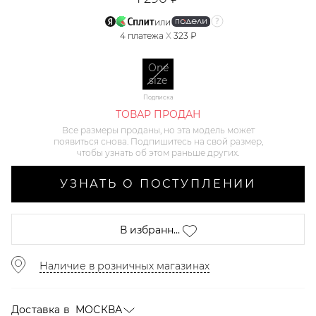
или
4
платежа
X
323 ₽
One
size
Подписка
ТОВАР ПРОДАН
Все размеры проданы, но эта модель может
появиться снова. Подпишитесь на свой размер,
чтобы узнать об этом раньше других.
УЗНАТЬ О ПОСТУПЛЕНИИ
В избранн...
Наличие в розничных магазинах
Доставка в
МОСКВА