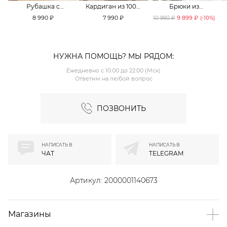
Рубашка с
Кардиган из 100%
Брюки из
принтом «клетка»
хлопка TOPTOP
смесового хлопка
8 990 ₽
7 990 ₽
9 899 ₽
10 990 ₽
(-
10
%)
TOPTOP
TOPTOP
НУЖНА ПОМОЩЬ? МЫ РЯДОМ:
Ежедневно с 10:00 до 22:00 (Мск)
Ответим на любой вопрос
ПОЗВОНИТЬ
НАПИСАТЬ В
НАПИСАТЬ В
ЧАТ
TELEGRAM
Артикул:
2000001140673
Магазины