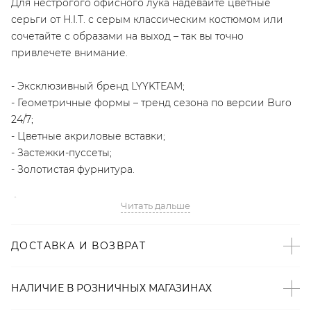
Для нестрогого офисного лука надевайте цветные
серьги от H.I.T. с серым классическим костюмом или
сочетайте с образами на выход – так вы точно
привлечете внимание.
- Эксклюзивный бренд LYYKTEAM;
- Геометричные формы – тренд сезона по версии Buro
24/7;
- Цветные акриловые вставки;
- Застежки-пуссеты;
- Золотистая фурнитура.
Артикул
Читать дальше
2000001140673
ДОСТАВКА И ВОЗВРАТ
НАЛИЧИЕ В
РОЗНИЧНЫХ
МАГАЗИНАХ