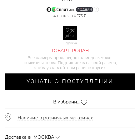
или
4
платежа
X
173 ₽
One
size
Подписка
ТОВАР ПРОДАН
Все размеры проданы, но эта модель может
появиться снова. Подпишитесь на свой размер,
чтобы узнать об этом раньше других.
УЗНАТЬ О ПОСТУПЛЕНИИ
В избранн...
Наличие в розничных магазинах
Доставка в
МОСКВА