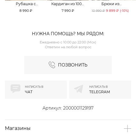
Рубашка с
Кардиган из 100%
Брюки из
принтом «клетка»
хлопка TOPTOP
смесового хлопка
8 990 ₽
7 990 ₽
9 899 ₽
10 990 ₽
(-
10
%)
TOPTOP
TOPTOP
НУЖНА ПОМОЩЬ? МЫ РЯДОМ:
Ежедневно с 10:00 до 22:00 (Мск)
Ответим на любой вопрос
ПОЗВОНИТЬ
НАПИСАТЬ В
НАПИСАТЬ В
ЧАТ
TELEGRAM
Артикул:
2000001129197
Магазины