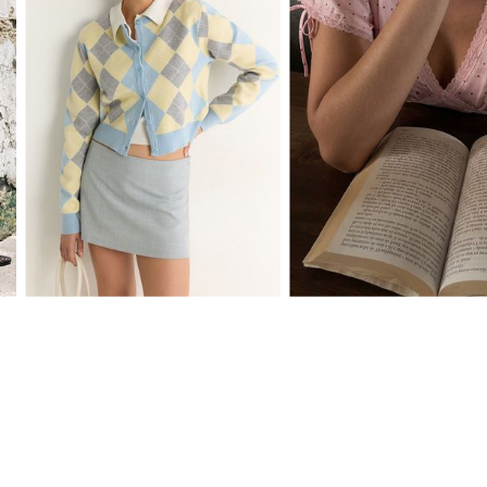
XS
S
M
L
XS
S
M
L