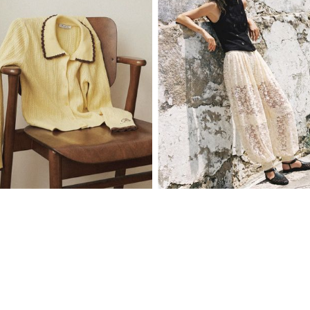
XS/S
M/L
XS
S
M
L