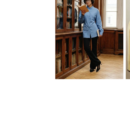
XS
S
M
L