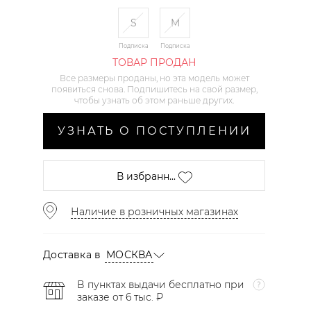
S
M
Подписка
Подписка
ТОВАР ПРОДАН
Все размеры проданы, но эта модель может
появиться снова. Подпишитесь на свой размер,
чтобы узнать об этом раньше других.
УЗНАТЬ О ПОСТУПЛЕНИИ
В избранн...
Наличие в розничных магазинах
Доставка в
МОСКВА
В пунктах выдачи бесплатно при
заказе от 6 тыс. ₽