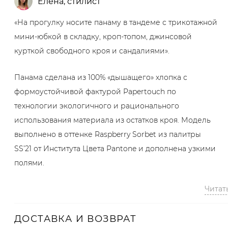
Елена
,
стилист
«На прогулку носите панаму в тандеме с трикотажной
мини-юбкой в складку, кроп-топом, джинсовой
курткой свободного кроя и сандалиями».
Панама сделана из 100% «дышащего» хлопка с
формоустойчивой фактурой Papertouch по
технологии экологичного и рационального
использования материала из остатков кроя. Модель
выполнено в оттенке Raspberry Sorbet из палитры
SS’21 от Института Цвета Pantone и дополнена узкими
полями.
Читат
Артикул
ДОСТАВКА И ВОЗВРАТ