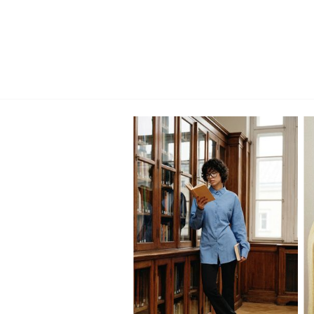
XS
S
M
L