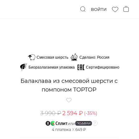
ВОЙТИ
Смесовая шерсть
Сделано: Россия
Биоразлагаемая упаковка
Сертифицировано
Балаклава из смесовой шерсти с
помпоном TOPTOP
3 990 ₽
2 594 ₽
(-
35
%)
или
4
платежа
X
649 ₽