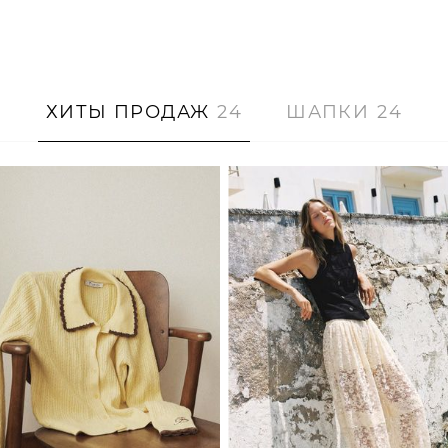
ХИТЫ ПРОДАЖ
24
ШАПКИ
24
XS/S
M/L
XS
S
M
L