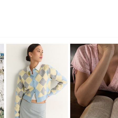
XS
S
M
L
XS
S
M
L