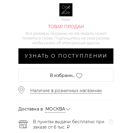
One
size
Продан
ТОВАР ПРОДАН
Все размеры проданы, но эта модель может
появиться снова. Подпишитесь на свой размер,
чтобы узнать об этом раньше других.
УЗНАТЬ О ПОСТУПЛЕНИИ
В избранн...
Наличие в розничных магазинах
Доставка в
МОСКВА
В пунктах выдачи бесплатно при
заказе от 6 тыс. ₽