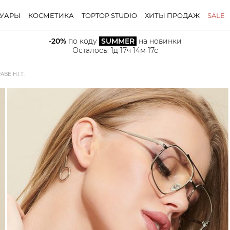
СУАРЫ
КОСМЕТИКА
TOPTOP STUDIO
ХИТЫ ПРОДАЖ
SALE
-20%
 по коду 
SUMMER
 на новинки
Осталось: 
1д 17ч 14м 15с
Е H.I.T.