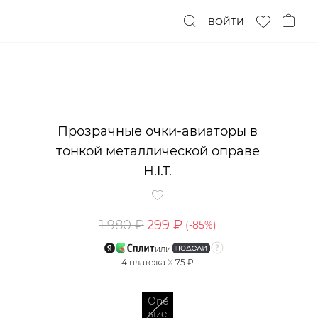
ВОЙТИ
Прозрачные очки-авиаторы в
тонкой металлической оправе
H.I.T.
1 980 ₽
299 ₽
(-
85
%)
или
4
платежа
X
75 ₽
One
size