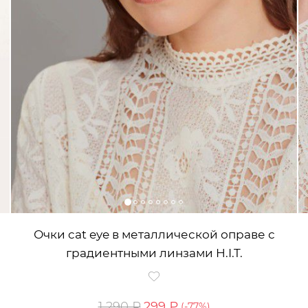
Очки cat eye в металлической оправе с
градиентными линзами H.I.T.
1 290 ₽
299 ₽
(-
77
%)