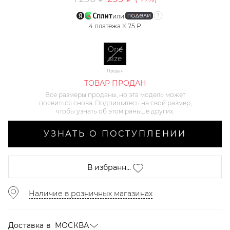
или
4
платежа
X
75 ₽
One
size
Продан
ТОВАР ПРОДАН
Все размеры проданы, но эта модель может
появиться снова. Подпишитесь на свой размер,
чтобы узнать об этом раньше других.
УЗНАТЬ О ПОСТУПЛЕНИИ
В избранн...
Наличие в розничных магазинах
Доставка в
МОСКВА