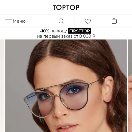
Меню
ЗА
-10%
 по коду 
FIRSTTOP
на первый заказ от 8 000 ₽