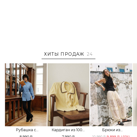
ХИТЫ ПРОДАЖ
24
Рубашка с
Кардиган из 100%
Брюки из
принтом «клетка»
хлопка TOPTOP
смесового хлопка
8 990 ₽
7 990 ₽
9 899 ₽
10 990 ₽
(-
10
%)