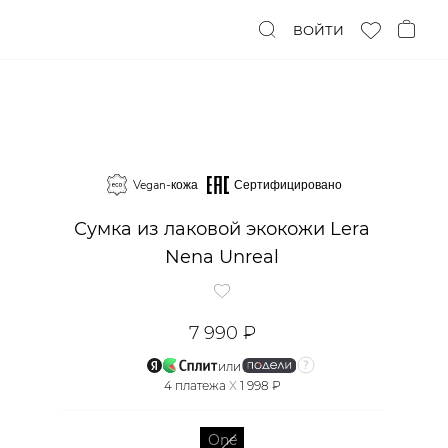
ВОЙТИ
Vegan-кожа
Сертифицировано
Сумка из лаковой экокожи Lera
Nena Unreal
7 990 ₽
или
4
платежа
X
1 998 ₽
One