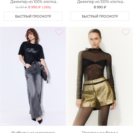
Джемпер из 100% хлопка
Джемпер из 100% хлопка
TOPTOP
TOPTOP
8 990 ₽
8 990 ₽
12 137 ₽
(-
26
%)
БЫСТРЫЙ ПРОСМОТР
БЫСТРЫЙ ПРОСМОТР
Футболка из смесового
Прозрачное боди с