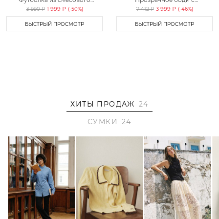
хлопка TOPTOP
капюшоном TOPTOP
1 999 ₽
3 999 ₽
3 990 ₽
(-
50
%)
7 412 ₽
(-
46
%)
БЫСТРЫЙ ПРОСМОТР
БЫСТРЫЙ ПРОСМОТР
ХИТЫ ПРОДАЖ
24
СУМКИ
24