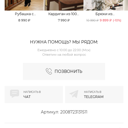
Рубашка с
Кардиган из 100%
Брюки из
принтом «клетка»
хлопка TOPTOP
смесового хлопка
8 990 ₽
7 990 ₽
9 899 ₽
10 990 ₽
(-
10
%)
TOPTOP
TOPTOP
НУЖНА ПОМОЩЬ? МЫ РЯДОМ:
Ежедневно с 10:00 до 22:00 (Мск)
Ответим на любой вопрос
ПОЗВОНИТЬ
НАПИСАТЬ В
НАПИСАТЬ В
ЧАТ
TELEGRAM
Артикул:
2008723131511