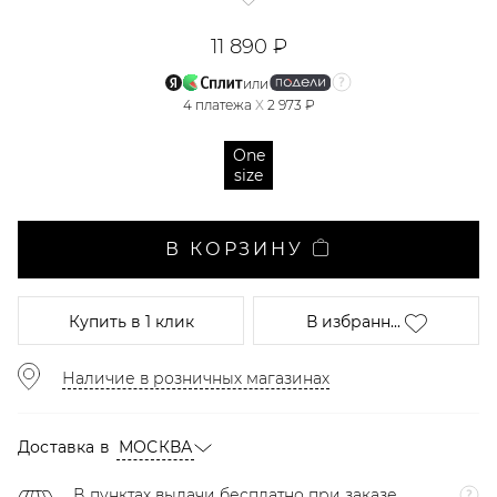
11 890 ₽
или
4
платежа
X
2 973 ₽
One
size
В КОРЗИНУ
Купить
в 1 клик
В избранн...
Наличие в розничных магазинах
Доставка в
МОСКВА
В пунктах выдачи бесплатно при заказе