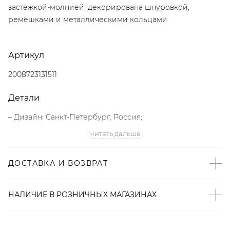
застежкой-молнией, декорирована шнуровкой,
ремешками и металлическими кольцами.
Артикул
2008723131511
Детали
– Дизайн: Санкт-Петербург, Россия;
– Черный цвет;
Читать дальше
– Одно основное отделение;
– Застежка-молния;
ДОСТАВКА И ВОЗВРАТ
– Плечевой ремень;
– Декоративная шнуровка;
– Декоративные ремешки с металлическими кольцами;
НАЛИЧИЕ В
РОЗНИЧНЫХ
МАГАЗИНАХ
– 100% vegan friendly износостойкая экокожа;
– Произведено по индивидуальному заказу и под
контролем бренда: КНР.