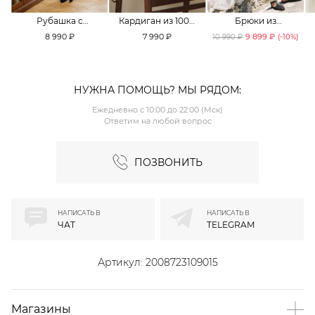
Рубашка с
Кардиган из 100%
Брюки из
принтом «клетка»
хлопка TOPTOP
смесового хлопка
8 990 ₽
7 990 ₽
9 899 ₽
10 990 ₽
(-
10
%)
TOPTOP
TOPTOP
НУЖНА ПОМОЩЬ? МЫ РЯДОМ:
Ежедневно с 10:00 до 22:00 (Мск)
Ответим на любой вопрос
ПОЗВОНИТЬ
НАПИСАТЬ В
НАПИСАТЬ В
ЧАТ
TELEGRAM
Артикул:
2008723109015
Магазины