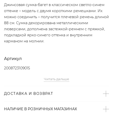
Джинсовая сумка-багет в классическом светло-синем
оттенке – модель с двумя короткими ремешками. Их
можно соединить – получится плечевой ремень длиной
88 см. Сумка декорирована металлическими
люверсами, дополнена застежкой-ремнем с пряжкой,
подкладкой ярко-синего оттенка и внутренним
карманом на молнии.
Артикул
2008723109015
Читать дальше
Детали
– Дизайн: Санкт-Петербург, Россия;
ДОСТАВКА И ВОЗВРАТ
– Total denim – тренд SS’23 по версии Vogue и The
Symbol;
– Сумка-багет;
НАЛИЧИЕ В
РОЗНИЧНЫХ
МАГАЗИНАХ