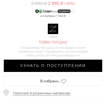
5 990 ₽
2 995 ₽
(-
50
%)
или
4
платежа
X
749 ₽
One
size
Продан
ТОВАР ПРОДАН
Все размеры проданы, но эта модель может
появиться снова. Подпишитесь на свой размер,
чтобы узнать об этом раньше других.
УЗНАТЬ О ПОСТУПЛЕНИИ
В избранн...
Наличие в розничных магазинах