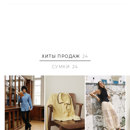
– Классический светло-синий оттенок денима;
– Короткие ремешки соединяются в плечевой ремень
длиной 88 см;
– Декоративные люверсы;
– Застежка-ремень с пряжкой;
– Текстильная подкладка ярко-синего цвета;
– Внутренний карман на молнии;
– В составе: 100% текстиль;
– Произведено по индивидуальному заказу и под
ХИТЫ ПРОДАЖ
24
контролем бренда: КНР.
СУМКИ
24