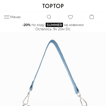
Меню
ЗА
-20%
 по коду 
SUMMER
 на новинки
Осталось: 
9ч 20м 51с