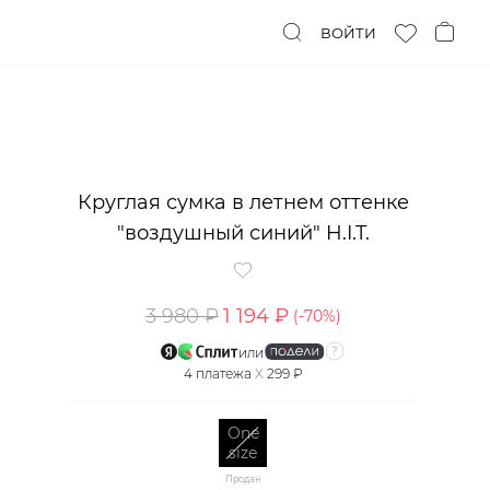
ВОЙТИ
Круглая сумка в летнем оттенке
"воздушный синий" H.I.T.
3 980 ₽
1 194 ₽
(-
70
%)
или
4
платежа
X
299 ₽
One
size
Продан