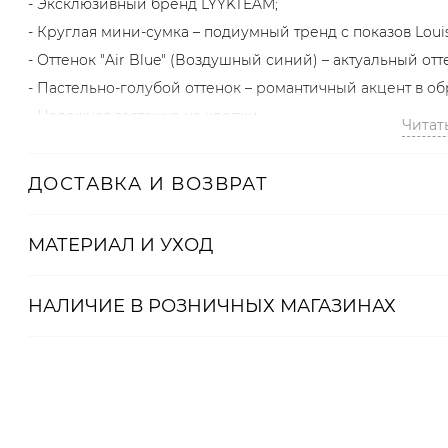
- Эксклюзивный бренд LYYKTEAM;
- Круглая мини-сумка – подиумный тренд с показов Louis 
- Оттенок "Air Blue" (Воздушный синий) – актуальный от
- Пастельно-голубой оттенок – романтичный акцент в об
- Надежная застежка на клепки;
Читат
- 100% vegan friendly износостойкая экокожа.
ДОСТАВКА И ВОЗВРАТ
Артикул
2000001193464
МАТЕРИАЛ И УХОД
НАЛИЧИЕ В
РОЗНИЧНЫХ
МАГАЗИНАХ