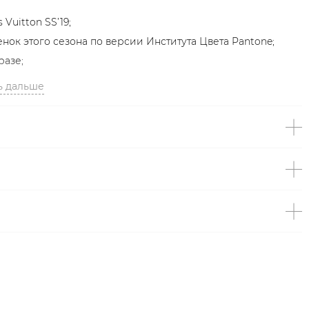
Vuitton SS’19;
тенок этого сезона по версии Института Цвета Pantone;
разе;
ь дальше