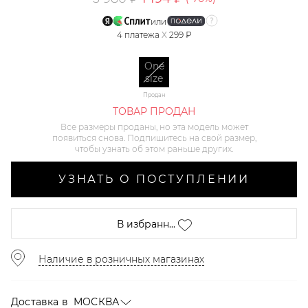
или
4
платежа
X
299 ₽
One
size
Продан
ТОВАР ПРОДАН
Все размеры проданы, но эта модель может
появиться снова. Подпишитесь на свой размер,
чтобы узнать об этом раньше других.
УЗНАТЬ О ПОСТУПЛЕНИИ
В избранн...
Наличие в розничных магазинах
Доставка в
МОСКВА