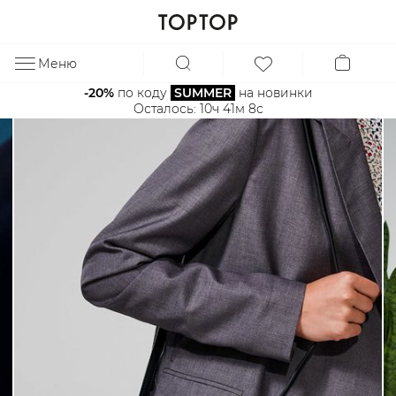
Меню
ЗА
-20%
 по коду 
SUMMER
 на новинки
Осталось: 
10ч 41м 7с