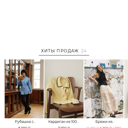
ХИТЫ ПРОДАЖ
24
Рубашка с
Кардиган из 100%
Брюки из
принтом «клетка»
хлопка TOPTOP
смесового хлопка
8 990 ₽
7 990 ₽
9 899 ₽