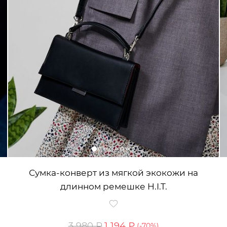
Сумка-конверт из мягкой экокожи на
длинном ремешке H.I.T.
3 980 ₽
1 194 ₽
(-
70
%)